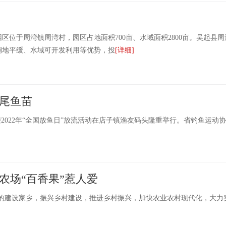
于周湾镇周湾村，园区占地面积700亩、水域面积2800亩。吴起县周
地平缓、水域可开发利用等优势，投
[详细]
尾鱼苗
2022年“全国放鱼日”放流活动在店子镇渔友码头隆重举行。省钓鱼运动协
农场“百香果”惹人爱
好的建设家乡，振兴乡村建设，推进乡村振兴，加快农业农村现代化，大力