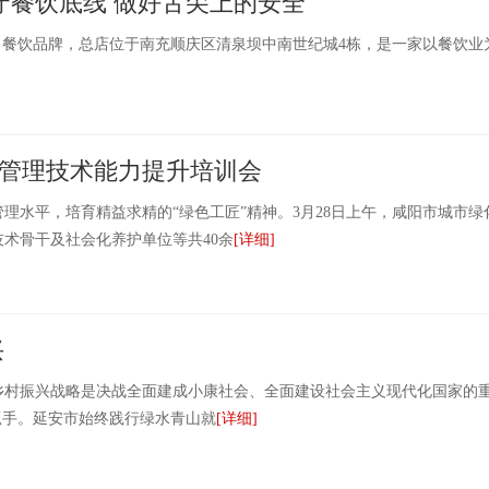
守餐饮底线 做好舌尖上的安全
餐饮品牌，总店位于南充顺庆区清泉坝中南世纪城4栋，是一家以餐饮业
护管理技术能力提升培训会
水平，培育精益求精的“绿色工匠”精神。3月28日上午，咸阳市城市绿
术骨干及社会化养护单位等共40余
[详细]
兴
振兴战略是决战全面建成小康社会、全面建设社会主义现代化国家的
抓手。延安市始终践行绿水青山就
[详细]