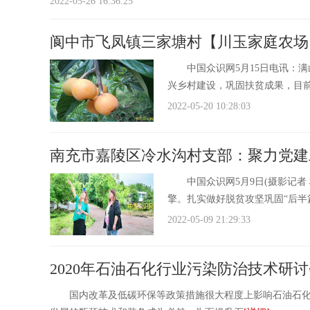
2022-05-26 16:36:25
阆中市飞凤镇三家塘村【川玉家庭农场
中国众识网5月15日电讯：满
兴乡村建设，巩固扶贫成果，目
2022-05-20 10:28:03
南充市嘉陵区冷水沟村支部：聚力党建
中国众识网5月9日(摄影记者 
擎。扎实做好脱贫攻坚巩固“后半
2022-05-09 21:29:33
2020年石油石化行业污染防治技术研讨
国内改革及低碳环保等政策措施很大程度上影响石油石化