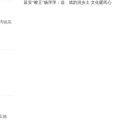
延安“镲王”杨萍萍：追
戏韵润乡土 文化暖民心
随恩师八
宝塔区民
湾镇高
实施