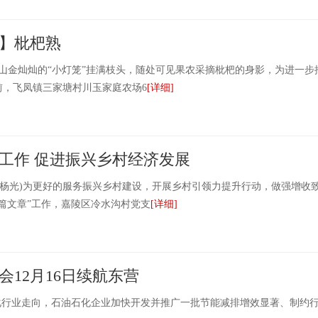
】枇杷熟
山金灿灿的“小灯笼”挂满枝头，随处可见果农采摘枇杷的身影，为进一步
前，飞凤镇三家塘村川玉家庭农场6
[详细]
工作 促进振兴乡村经济发展
杨光)为更好的服务振兴乡村建设，开展乡村引领力提升行动，做强增收
篇文章”工作，嘉陵区冷水沟村党支
[详细]
会12月16日续航东营
行业走向，石油石化企业加快开发并推广一批节能减排增效显著、制约