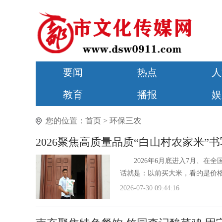
要闻
热点
人
教育
播报
娱
您的位置：
首页
>
环保三农
2026聚焦高质量品质“白山村农家米”
2026年6月底进入7月、在全
话就是：以前买大米，看的是价格
2026-07-30 09:44:16