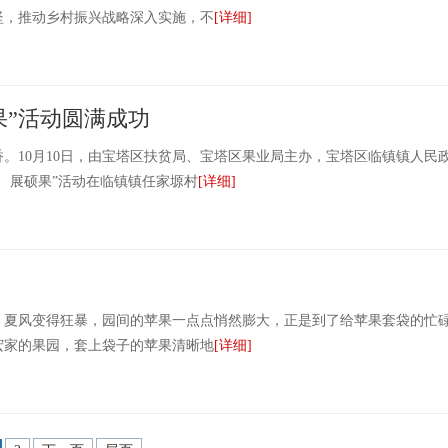
，推动乡村振兴战略深入实施，不
[详细]
果”活动圆满成功
10月10日，由宝塔区扶贫局、宝塔区果业局主办，宝塔区临镇镇人民
、展硕果”活动在临镇镇任家塬村
[详细]
风变得狂暴，园间的苹果一点点悄然膨大，正是到了给苹果套袋的忙
宏家的果园，套上袋子的苹果清晰地
[详细]