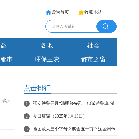
设为首页
收藏本站
公益
各地
社会
彩都市
环保三农
都市之窗
点击排行
?说人
延安铁警开展“清明祭先烈、忠诚铸警魂”清
1
明祭奠活动
今日辟谣（2025年1月13日）
2
地图放大三个字号？奖金五十万？这些网传
3