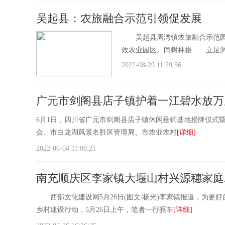
吴起县：农旅融合示范引领促发展
吴起县周湾镇农旅融合示范园区位
效农业园区。闫树林摄 立足涧
2022-08-29 11:29:56
广元市剑阁县店子镇护着一江碧水放万
6月1日，四川省广元市剑阁县店子镇休闲垂钓基地授牌仪式暨
会、市白龙湖风景名胜区管理局、市农业农村
[详细]
2022-06-04 11:08:21
南充顺庆区李家镇大堰山村兴源穗家庭
西部文化建设网5月26日(图文/杨光)李家镇报道，为更
乡村建设行动，5月26日上午，笔者一行驱车
[详细]