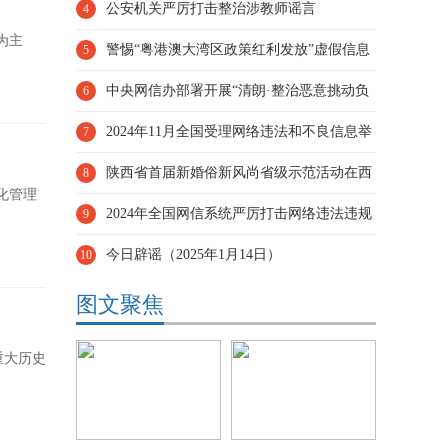
苏超冠军队奖励都是假的
公安机关严厉打击整治涉教师谣言
4
为主
警惕“粤港澳大湾区政策红利发放”虚假信息
5
——今日辟谣（2025年
中央网信办部署开展“清朗·整治恶意挑动负
6
面情绪问题”专项行动
2024年11月全国受理网络违法和不良信息举
7
报1851.4万件
陕西省首届新婚俗新风尚省级示范活动在西
8
化管理
安举行
2024年全国网信系统严厉打击网络违法违规
9
行为 切实维护网络空间清
今日辟谣（2025年1月14日）
10
图文聚焦
重大历史