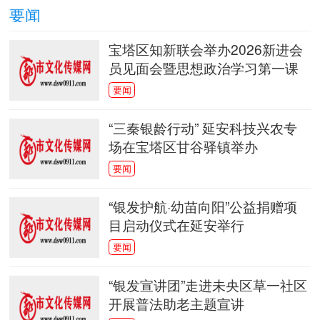
要闻
思
伏天踩曲酿琼浆 匠人同心传古艺
宝塔区知新联会举办2026新进会
2026聚焦高质量品质“白山村农家米”书写稻
员见面会暨思想政治学习第一课
南充聚焦特色餐饮 竹园李记酸菜鸡 固守餐
要闻
饮
“苍原·牧歌——罗中伟版画作品展”在延安
“三秦银龄行动” 延安科技兴农专
场在宝塔区甘谷驿镇举办
信息“活水”解难题 税企共治守青绿——宜川
要闻
南充“婉艺精工织补” 陈春毅 让旧衣裤重获
“银发护航·幼苗向阳”公益捐赠项
千年军鼓承风骨 一鼓统领延州声——延州槐
目启动仪式在延安举行
鼓
要闻
延安“镲王”杨萍萍：追随恩师八载 敲响非遗
兜牢兜准兜好民生底线——记陕西省“先进基
“银发宣讲团”走进未央区草一社区
开展普法助老主题宣讲
戏韵润乡土 文化暖民心 宝塔区民众剧团巡