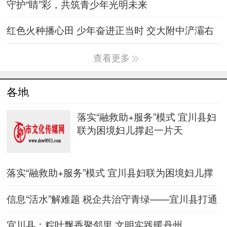
守护“睛”彩，共筑青少年光明未来
红色火种播心田 少年奋进正当时 交大附中浐灞右
岸学校“银发宣讲
查看更多
各地
落实“融救助+服务”模式 宜川县妇
联为困境妇儿撑起一片天
落实“融救助+服务”模式 宜川县妇联为困境妇儿撑
起一片天
信息“活水”解难题 税企共治守青绿——宜川县打通
林草数据壁垒破
宜川县：粽叶飘香聚邻里 文明实践暖丹州