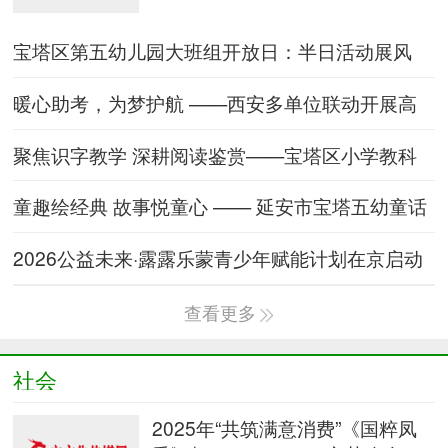
宝塔区第五幼儿园大班组开放日：半日活动展风
采，家园共育促成长
暖心助考，为梦护航 ——西安多单位联动开展高
考志愿服务活动
聚焦识字教学 深耕阅读鉴赏——宝塔区小学教科
研第四共同体教学交
童趣绘经典 故事悦童心 —— 延安市宝塔五幼童话
剧活动圆满举行
2026公益未来·露露乐蒙青少年赋能计划在京启动
查看更多
社会
2025年“共筑满意消费”《国粹凤