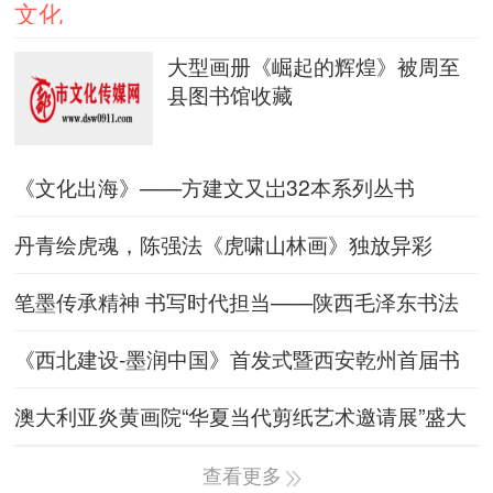
文化
大型画册《崛起的辉煌》被周至
县图书馆收藏
《文化出海》——方建文又岀32本系列丛书
丹青绘虎魂，陈强法《虎啸山林画》独放异彩
笔墨传承精神 书写时代担当——陕西毛泽东书法
研究会举办“向雷锋
《西北建设-墨润中国》首发式暨西安乾州首届书
画文化艺术交流展举
澳大利亚炎黄画院“华夏当代剪纸艺术邀请展”盛大
开幕
查看更多