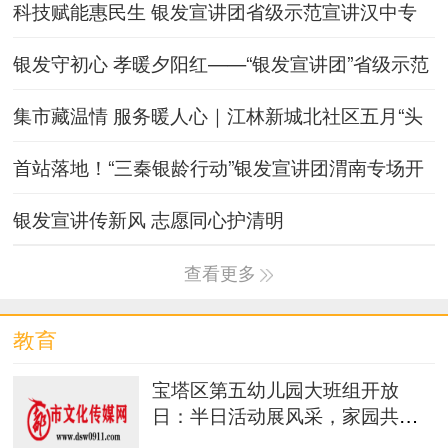
科技赋能惠民生 银发宣讲团省级示范宣讲汉中专
场走进佛坪县袁家庄
银发守初心 孝暖夕阳红——“银发宣讲团”省级示范
宣讲汉中专场走
集市藏温情 服务暖人心｜江林新城北社区五月“头
雁”便民服务集市
首站落地！“三秦银龄行动”银发宣讲团渭南专场开
讲
银发宣讲传新风 志愿同心护清明
查看更多
教育
宝塔区第五幼儿园大班组开放
日：半日活动展风采，家园共育
促成长