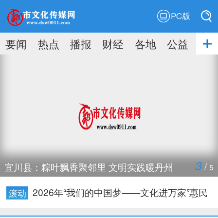
PC版
搜索
要闻
热点
播报
财经
各地
公益
搜索
3
/
宜川县：粽叶飘香聚邻里 文明实践暖丹州
5
落实“融救助+服务”模式 宜川县妇联为困境
2026年“我们的中国梦——文化进万家”惠民
宝塔区知新联会举办2026新进会员见面会暨