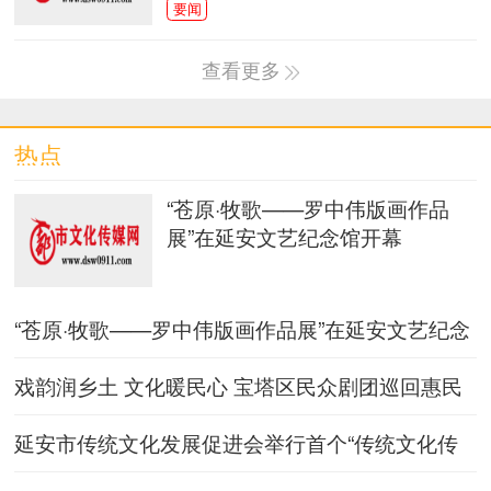
要闻
回
安全“不放假”，护路伴成长 ——靖边站派出
查看更多
延安市宝塔区民众剧团赴北安市开展端午主
题
宜川县：粽叶飘香聚邻里 文明实践暖丹州
热点
海外华文媒体走进昭平：探访“一片叶子”的
“苍原·牧歌——罗中伟版画作品
传承黄土非遗文脉 擦亮宝塔延安名片
展”在延安文艺纪念馆开幕
宝塔区第五幼儿园大班组开放日：半日活动
“苍原·牧歌——罗中伟版画作品展”在延安文艺纪念
展
暖心助考，为梦护航 ——西安多单位联动开
馆开幕
展
戏韵润乡土 文化暖民心 宝塔区民众剧团巡回惠民
演出
延安市传统文化发展促进会举行首个“传统文化传
承基地”授牌仪式