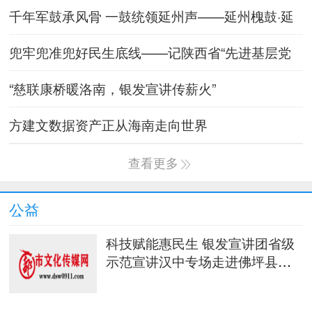
千年军鼓承风骨 一鼓统领延州声——延州槐鼓·延
安红鼓简介
兜牢兜准兜好民生底线——记陕西省“先进基层党
组织”宜川县融救
“慈联康桥暖洛南，银发宣讲传薪火”
方建文数据资产正从海南走向世界
查看更多
公益
科技赋能惠民生 银发宣讲团省级
示范宣讲汉中专场走进佛坪县袁
家庄