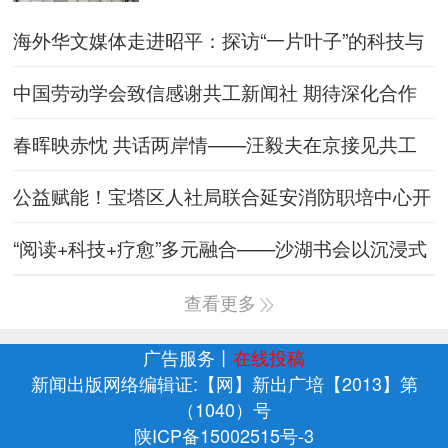
海外华文媒体走进昭平：探访“一片叶子”的科技与
共富之路
中国劳动学会致信感谢共工新闻社 期待深化合作
共育国际传播人才
春晖映赤忱 共话两岸情——汪毅夫在京接见共工
新闻社代表团
公益赋能！宝塔区人社局联合延安消防职培中心开
展无人机免费培训
“阅读+科技+疗愈”多元融合——沙湖书会以沉浸式
体验点亮生活之
查看更多
广告服务
丨
在线投稿
新闻出版网络编辑证:【网】新出广培【2013】第
（1040）号
陕ICP备15002515号-3