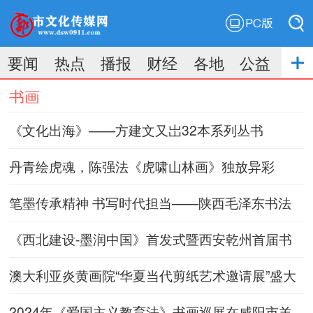
PC版
搜索
要闻
热点
播报
财经
各地
公益
搜索
书画
《文化出海》——方建文又岀32本系列丛书
丹青绘虎魂，陈强法《虎啸山林画》独放异彩
笔墨传承精神 书写时代担当——陕西毛泽东书法
研究会举办“向雷锋同志学习”座谈会
《西北建设-墨润中国》首发式暨西安乾州首届书
画文化艺术交流展举行
澳大利亚炎黄画院“华夏当代剪纸艺术邀请展”盛大
开幕
2024年《爱国主义教育法》书画巡展在咸阳市羊