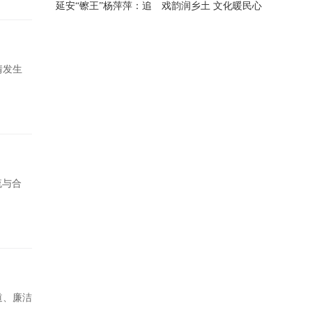
延安“镲王”杨萍萍：追
戏韵润乡土 文化暖民心
随恩师八
宝塔区民
情发生
流与合
道、廉洁