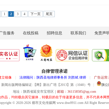
1
2
3
4
下一页
尾页
广告服务
在线投稿
招聘信息
联系我们
免责声
自律管理承诺
建立镜像
｜
法律顾问：陕西圣地律师事务所 刘胜斌 律师
｜
广告运营
新闻出版网络编辑证:【网】新出广培【2013】第（1040）号
｜
陕公网
地址：陕西省延安市宝塔区
｜
邮箱：361158585@qq.com
X”的作品，均转载自其它媒体，转载目的在于传递更多信息，并不代表本
opyright © 2020-2026 都市文化传媒网 www.dsw0911.com All Right Reserve