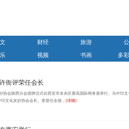
文
财经
旅游
乐
视频
书画
多
许衙评荣任会长
好协会陕西分会授牌仪式在西安市未央区赛高国际商务港举行。马中印文
中印文化友好协会会长、拿督任全德，
[详细]