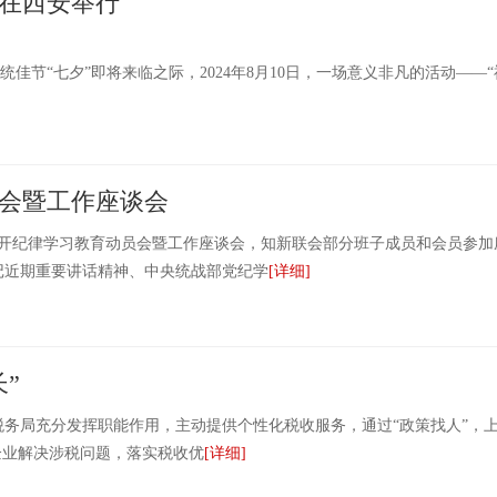
在西安举行
节“七夕”即将来临之际，2024年8月10日，一场意义非凡的活动——“
会暨工作座谈会
开纪律学习教育动员会暨工作座谈会，知新联会部分班子成员和会员参加
记近期重要讲话精神、中央统战部党纪学
[详细]
”
局充分发挥职能作用，主动提供个性化税收服务，通过“政策找人”，上
助企业解决涉税问题，落实税收优
[详细]