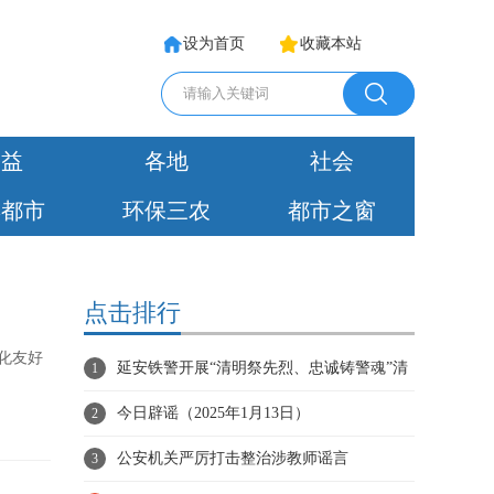
设为首页
收藏本站
公益
各地
社会
彩都市
环保三农
都市之窗
点击排行
化友好
延安铁警开展“清明祭先烈、忠诚铸警魂”清
1
明祭奠活动
今日辟谣（2025年1月13日）
2
公安机关严厉打击整治涉教师谣言
3