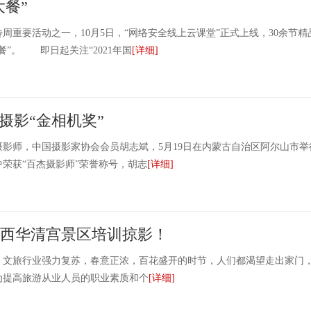
餐”
周重要活动之一，10月5日，“网络安全线上云课堂”正式上线，30余节精
”。 即日起关注“2021年国
[详细]
摄影“金相机奖”
师，中国摄影家协会会员胡志斌，5月19日在内蒙古自治区阿尔山市举
荣获“百杰摄影师”荣誉称号，胡志
[详细]
进陕西华清宫景区培训掠影！
旅行业强力复苏，春意正浓，百花盛开的时节，人们都渴望走出家门
为提高旅游从业人员的职业素质和个
[详细]