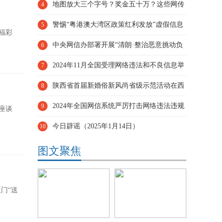
地图放大三个字号？奖金五十万？这些网传
4
苏超冠军队奖励都是假的
警惕“粤港澳大湾区政策红利发放”虚假信息
5
福彩
——今日辟谣（2025年
中央网信办部署开展“清朗·整治恶意挑动负
6
面情绪问题”专项行动
2024年11月全国受理网络违法和不良信息举
7
报1851.4万件
陕西省首届新婚俗新风尚省级示范活动在西
8
安举行
2024年全国网信系统严厉打击网络违法违规
9
座谈
行为 切实维护网络空间清
今日辟谣（2025年1月14日）
10
图文聚焦
门“送