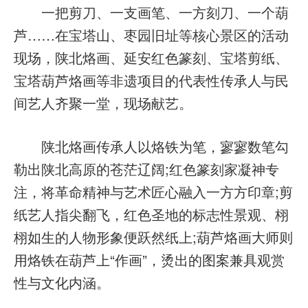
一把剪刀、一支画笔、一方刻刀、一个葫
芦……在宝塔山、枣园旧址等核心景区的活动
现场，陕北烙画、延安红色篆刻、宝塔剪纸、
宝塔葫芦烙画等非遗项目的代表性传承人与民
间艺人齐聚一堂，现场献艺。
陕北烙画传承人以烙铁为笔，寥寥数笔勾
勒出陕北高原的苍茫辽阔;红色篆刻家凝神专
注，将革命精神与艺术匠心融入一方方印章;剪
纸艺人指尖翻飞，红色圣地的标志性景观、栩
栩如生的人物形象便跃然纸上;葫芦烙画大师则
用烙铁在葫芦上“作画”，烫出的图案兼具观赏
性与文化内涵。