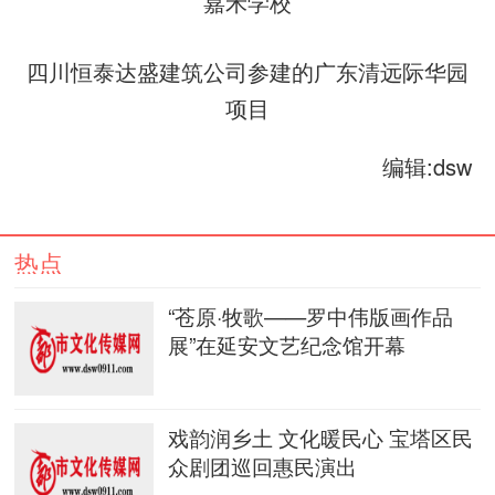
嘉禾学校
四川恒泰达盛建筑公司参建的广东清远际华园
项目
编辑:dsw
热点
“苍原·牧歌——罗中伟版画作品
展”在延安文艺纪念馆开幕
戏韵润乡土 文化暖民心 宝塔区民
众剧团巡回惠民演出